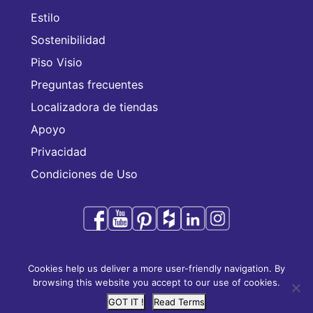
Estilo
Sostenibilidad
Piso Visio
Preguntas frecuentes
Localizadora de tiendas
Apoyo
Privacidad
Condiciones de Uso
Audacity es una marca comercial de CFL Holding
Cookies help us deliver a more user-friendly navigation. By
Limited.
browsing this website you accept to our use of cookies.
Copyright © 2025 CFL Holding Limited. Todos los
GOT IT !
Read Terms
derechos reservados.