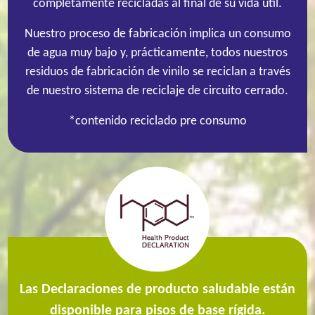
completamente recicladas al final de su vida útil.
Nuestro proceso de fabricación implica un consumo
de agua muy bajo y, prácticamente, todos nuestros
residuos de fabricación de vinilo se reciclan a través
de nuestro sistema de reciclaje de circuito cerrado.
*contenido reciclado pre consumo
Las Declaraciones de producto saludable están
disponible para pisos de base rígida.