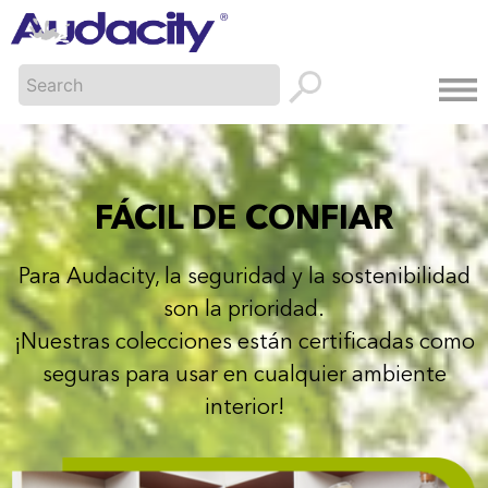
FÁCIL DE CONFIAR
Para Audacity, la seguridad y la sostenibilidad
son la prioridad.
¡Nuestras colecciones están certificadas como
seguras para usar en cualquier ambiente
interior!