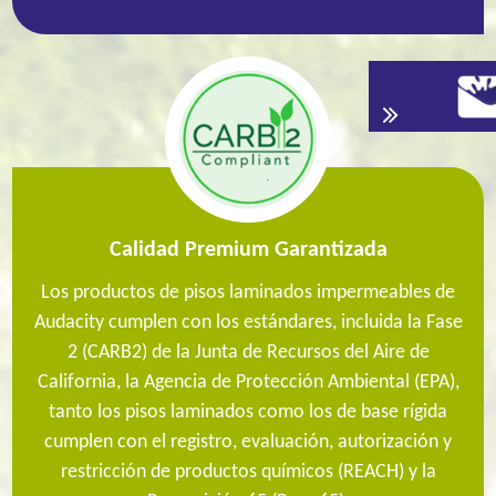
Calidad Premium Garantizada
Los productos de pisos laminados impermeables de
Audacity cumplen con los estándares, incluida la Fase
2 (CARB2) de la Junta de Recursos del Aire de
California, la Agencia de Protección Ambiental (EPA),
tanto los pisos laminados como los de base rígida
cumplen con el registro, evaluación, autorización y
restricción de productos químicos (REACH) y la